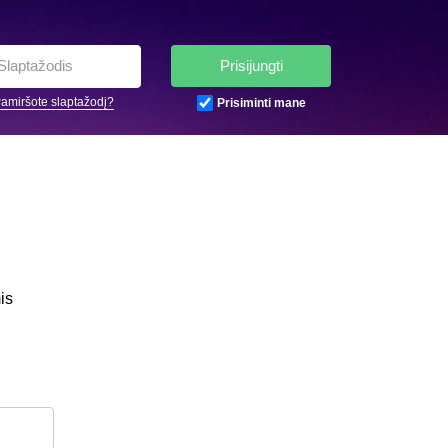
Prisijungti
amiršote slaptažodį?
Prisiminti mane
is