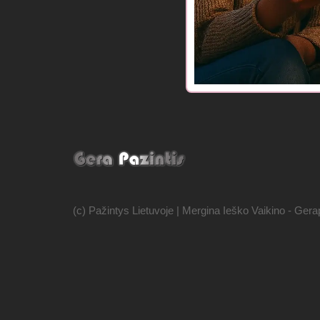
(c) Pažintys Lietuvoje | Mergina Ieško Vaikino - Gerap