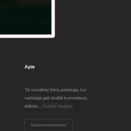
Apie
Tai socialinių tinklų paslauga, kur
vartotojai gali skelbti komentarus,
dalintis...
Skaityti daugiau
Rašyti Administratoriui