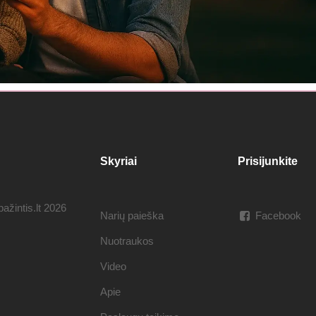
Skyriai
Prisijunkite
ažintis.lt 2026
Narių paieška
Facebook
Nuotraukos
Video
Apie