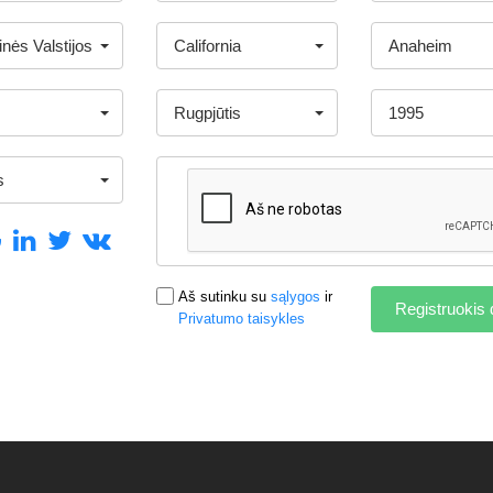
inės Valstijos
California
Anaheim
Rugpjūtis
1995
s
Aš sutinku su
sąlygos
ir
Registruokis 
Privatumo taisykles