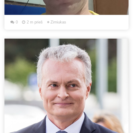
0
2 m prieš
Zirniukas