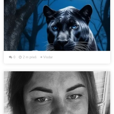
0
2 m prieš
Visdar