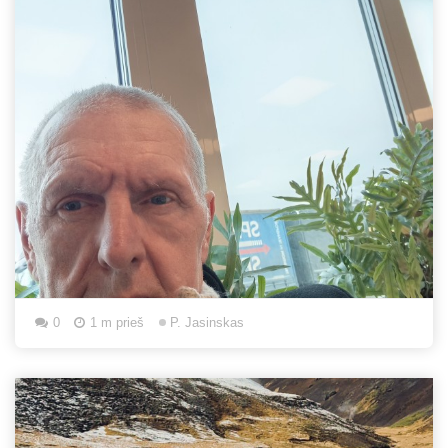
0
1 m prieš
P. Jasinskas