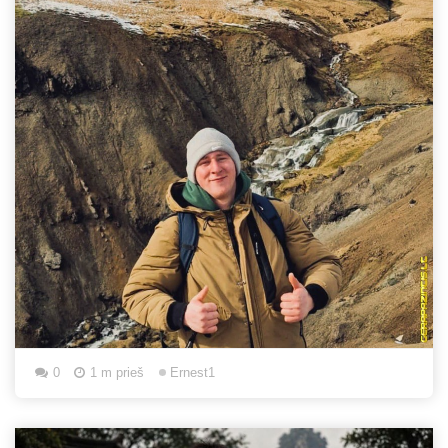
0
1 m prieš
Ernest1