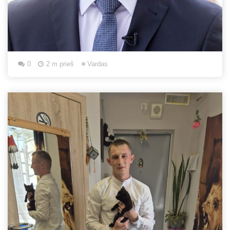
0
2 m prieš
Vardas