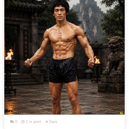
0
2 m prieš
Daris