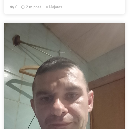
0
2 m prieš
Majaras