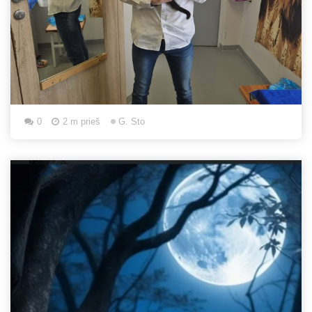
0
2 m prieš
G. Sto