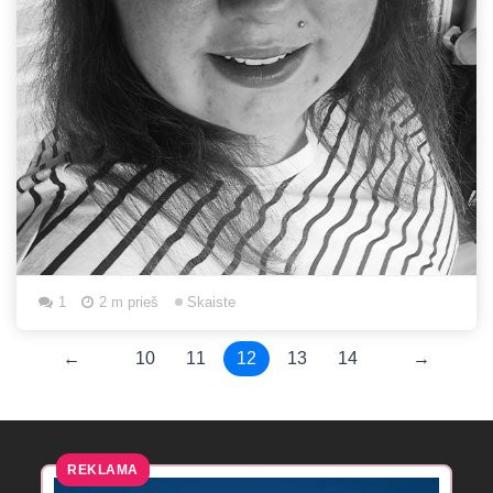
1
2 m prieš
Skaiste
←
10
11
12
13
14
→
REKLAMA