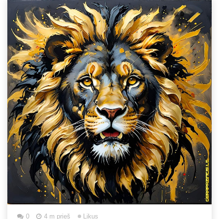
0
4 m prieš
Likus