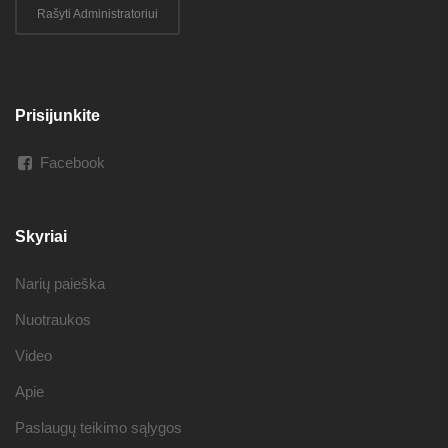
Rašyti Administratoriui
Prisijunkite
Facebook
Skyriai
Narių paieška
Nuotraukos
Video
Apie
Paslaugų teikimo sąlygos