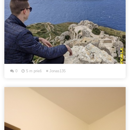
0
5 m prieš
Jonas135