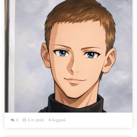
0
4 m prieš
Aндрей