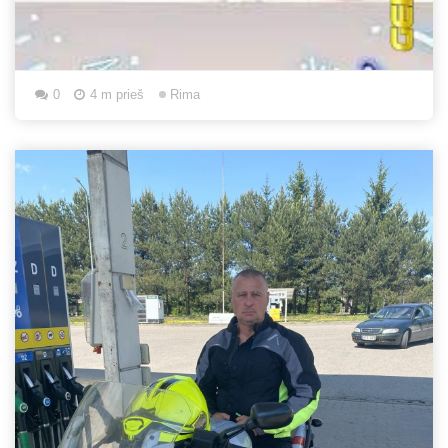
0
4 m prieš
Rima