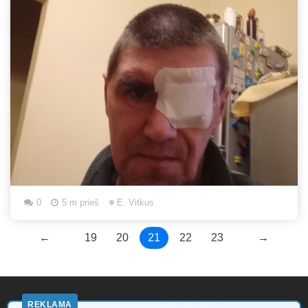
0
5 m prieš
E. Vitkus
←
19
20
21
22
23
→
REKLAMA