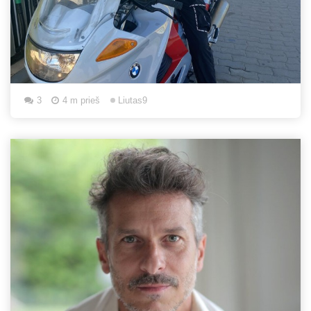
3
4 m prieš
Liutas9