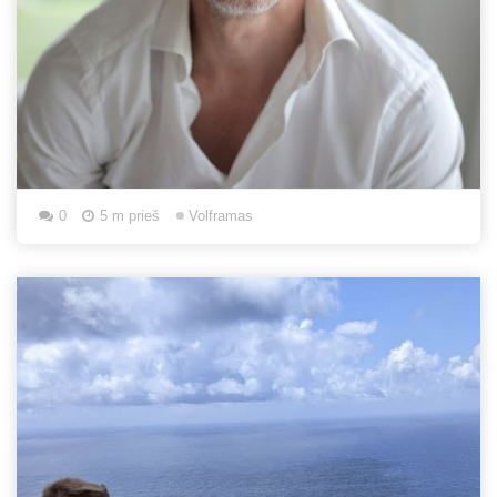
0
5 m prieš
Volframas