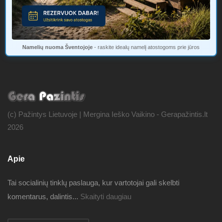
Namelių nuoma Šventojoje
- raskite idealų namelį atostogoms prie jūros
(c) Pažintys Lietuvoje | Mergina Ieško Vaikino - Gerapažintis.lt
2026
Apie
Tai socialinių tinklų paslauga, kur vartotojai gali skelbti
komentarus, dalintis...
Skaityti daugiau