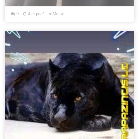
0
4 m prieš
Matux