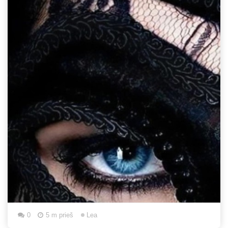
0
5 m prieš
Lea