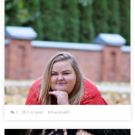
1
5 m prieš
Karolina93