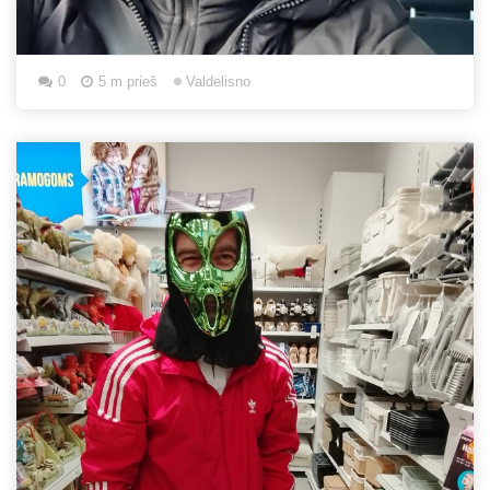
0
5 m prieš
Valdelisno