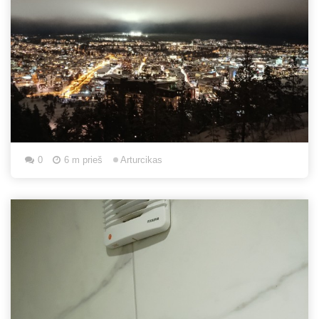
0
6 m prieš
Arturcikas