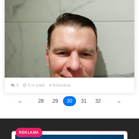
0
6 m prieš
Arturcikas
←
28
29
30
31
32
→
REKLAMA