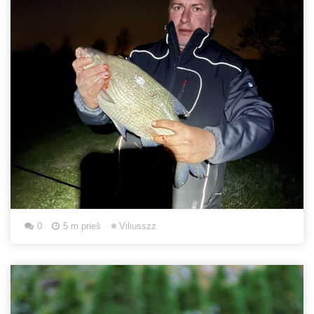
0
5 m prieš
Viliusszz