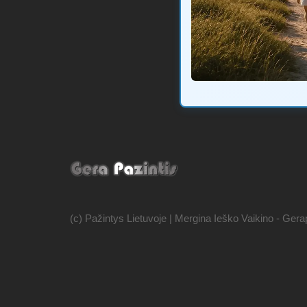
(c) Pažintys Lietuvoje | Mergina Ieško Vaikino - Gerap