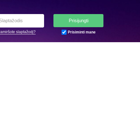
Prisijungti
amiršote slaptažodį?
Prisiminti mane