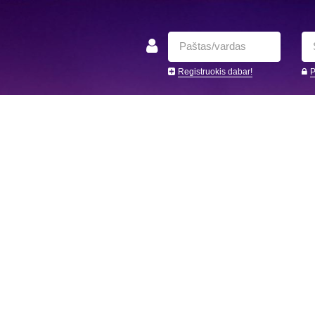
Registruokis dabar!
P