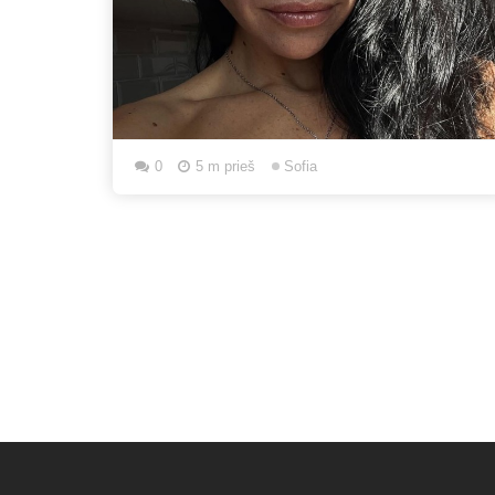
0
5 m prieš
Sofia