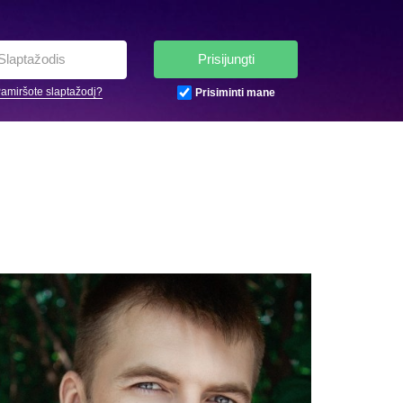
Prisijungti
amiršote slaptažodį?
Prisiminti mane