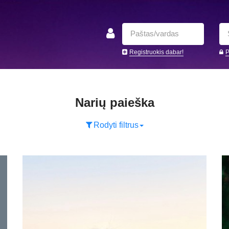
Registruokis dabar!
P
Narių paieška
Rodyti filtrus