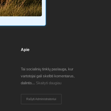
Apie
Tai socialinių tinklų paslauga, kur
vartotojai gali skelbti komentarus,
dalintis...
Skaityti daugiau
Rašyti Administratoriui