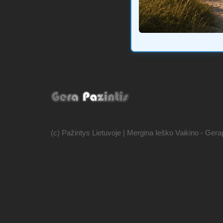
(c) Pažintys Lietuvoje | Mergina Ieško Vaikino - Gerap