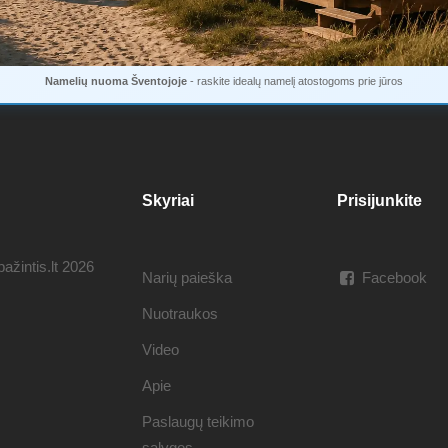
Namelių nuoma Šventojoje
- raskite idealų namelį atostogoms prie jūros
Skyriai
Prisijunkite
ažintis.lt 2026
Narių paieška
Facebook
Nuotraukos
Video
Apie
Paslaugų teikimo
sąlygos