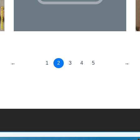
←
1
2
3
4
5
→