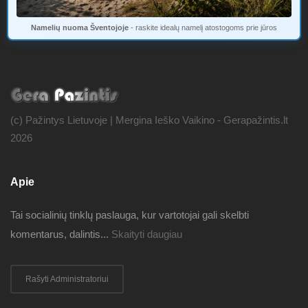
Namelių nuoma Šventojoje
- raskite idealų namelį atostogoms prie jūros
(c) Pažintys Lietuvoje | Mergina Ieško Vaikino - Gerapažintis.lt
2026
Apie
Tai socialinių tinklų paslauga, kur vartotojai gali skelbti
komentarus, dalintis...
Skaityti daugiau
Rašyti Administratoriui