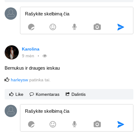
Karolina
9 mėn
Bernukus ir drauges ieskau
harleysw
patinka tai.
Like
Komentaras
Dalintis