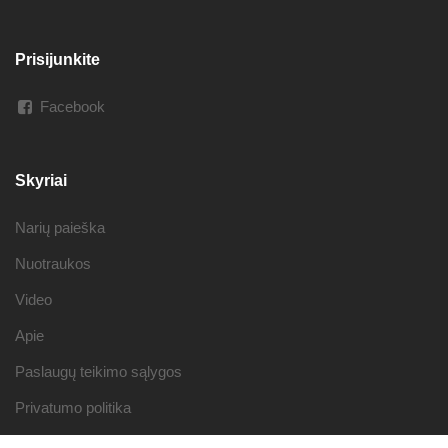
Prisijunkite
Facebook
Skyriai
Narių paieška
Nuotraukos
Video
Apie
Paslaugų teikimo sąlygos
Privatumo politika
Tapk partneriu