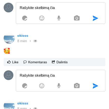
okisss
8 mėn
Like
Komentaras
Dalintis
okisss
8 mėn