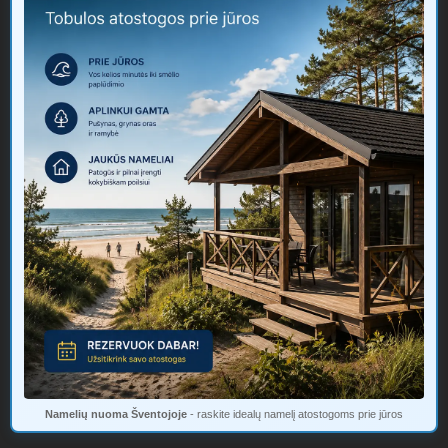
Namelių nuoma Šventojoje
- raskite idealų namelį atostogoms prie jūros