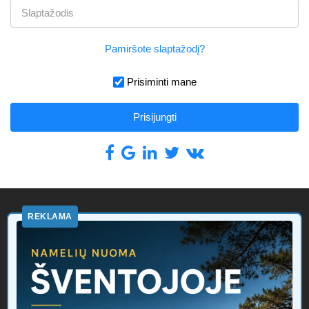
Pamiršote slaptažodį?
Prisiminti mane
Prisijungti
REKLAMA