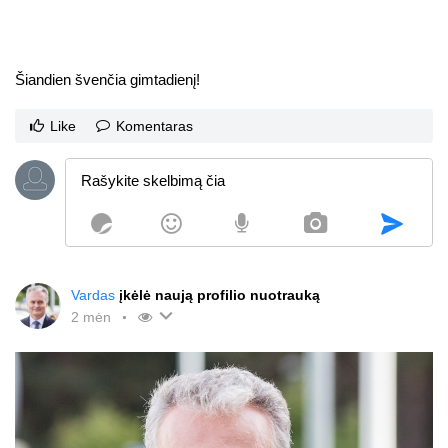
Šiandien švenčia gimtadienį!
Like
Komentaras
Vardas
įkėlė naują profilio nuotrauką
2 mėn