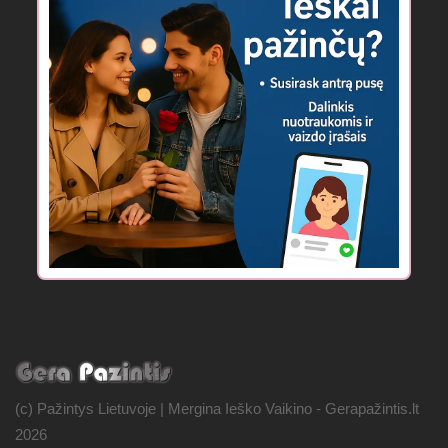
(c) Pažintys Lietuvoje | Mergina Ieško Vaikino - Gerapažintis.lt
2026